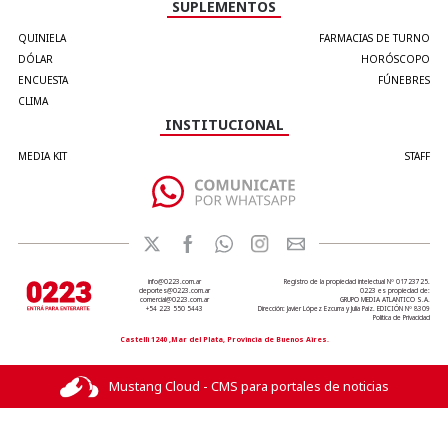
SUPLEMENTOS
QUINIELA
FARMACIAS DE TURNO
DÓLAR
HORÓSCOPO
ENCUESTA
FÚNEBRES
CLIMA
INSTITUCIONAL
MEDIA KIT
STAFF
info@0223.com.ar
Registro de la propiedad intelectual Nº 01723725.
deportes@0223.com.ar
0223 es propiedad de:
comercial@0223.com.ar
GRUPO MEDIA ATLANTICO S.A.
+54 223 550 5443
Dirección: Javier López Ezcurra y Julia Paiz. EDICIÓN Nº 8309
Política de Privacidad
Castelli 1240 ,Mar del Plata, Provincia de Buenos Aires.
Mustang Cloud - CMS para portales de noticias