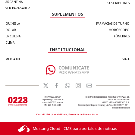
ARGENTINA
SUSCRIPTORES
VER PARA SABER
SUPLEMENTOS
QUINIELA
FARMACIAS DE TURNO
DÓLAR
HORÓSCOPO
ENCUESTA
FÚNEBRES
CLIMA
INSTITUCIONAL
MEDIA KIT
STAFF
info@0223.com.ar
Registro de la propiedad intelectual Nº 01723725.
deportes@0223.com.ar
0223 es propiedad de:
comercial@0223.com.ar
GRUPO MEDIA ATLANTICO S.A.
+54 223 550 5443
Dirección: Javier López Ezcurra y Julia Paiz. EDICIÓN Nº 8311
Política de Privacidad
Castelli 1240 ,Mar del Plata, Provincia de Buenos Aires.
Mustang Cloud - CMS para portales de noticias