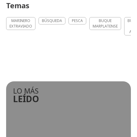
Temas
MARINERO
BÚSQUEDA
PESCA
BUQUE
BÚS
EXTRAVIADO
MARPLATENSE
ALT
LO MÁS
LEÍDO