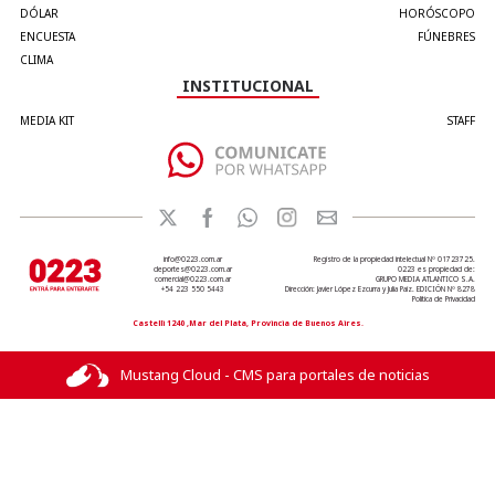
DÓLAR
HORÓSCOPO
ENCUESTA
FÚNEBRES
CLIMA
INSTITUCIONAL
MEDIA KIT
STAFF
info@0223.com.ar
Registro de la propiedad intelectual Nº 01723725.
deportes@0223.com.ar
0223 es propiedad de:
comercial@0223.com.ar
GRUPO MEDIA ATLANTICO S.A.
+54 223 550 5443
Dirección: Javier López Ezcurra y Julia Paiz. EDICIÓN Nº 8278
Política de Privacidad
Castelli 1240 ,Mar del Plata, Provincia de Buenos Aires.
Mustang Cloud - CMS para portales de noticias