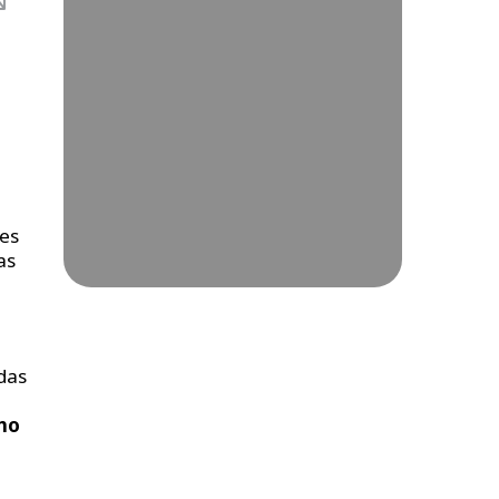
tes
as
das
ho