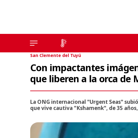
San Clemente del Tuyú
Con impactantes imágene
que liberen a la orca d
La ONG internacional "Urgent Seas" subió 
que vive cautiva "Kshamenk", de 35 años,