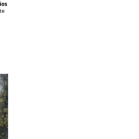
ios
te