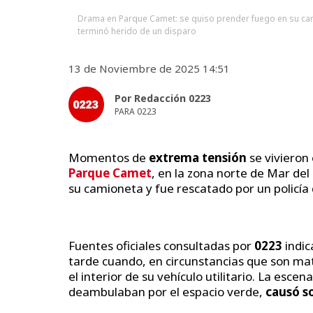
Drama en Parque Camet: se quiso prender fuego en su cami
terminó herido de un disparo
13 de Noviembre de 2025 14:51
Por Redacción 0223
PARA 0223
Momentos de
extrema tensión
se vivieron
Parque Camet
, en la zona norte de Mar del
su camioneta y fue rescatado por un policía 
Fuentes oficiales consultadas por
0223
indic
tarde cuando, en circunstancias que son ma
el interior de su vehículo utilitario. La esc
deambulaban por el espacio verde,
causó s