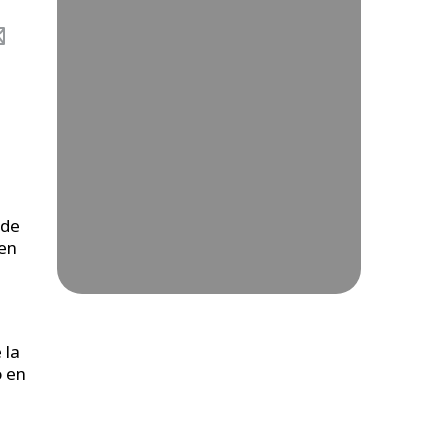
 de
en
 la
o en