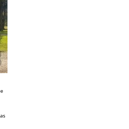
ue
ras