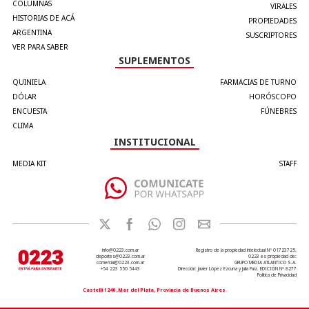
COLUMNAS
VIRALES
HISTORIAS DE ACÁ
PROPIEDADES
ARGENTINA
SUSCRIPTORES
VER PARA SABER
SUPLEMENTOS
QUINIELA
FARMACIAS DE TURNO
DÓLAR
HORÓSCOPO
ENCUESTA
FÚNEBRES
CLIMA
INSTITUCIONAL
MEDIA KIT
STAFF
info@0223.com.ar
Registro de la propiedad intelectual Nº 01723725.
deportes@0223.com.ar
0223 es propiedad de:
comercial@0223.com.ar
GRUPO MEDIA ATLANTICO S.A.
+54 223 550 5443
Dirección: Javier López Ezcurra y Julia Paiz. EDICIÓN Nº 8277
Política de Privacidad
Castelli 1240 ,Mar del Plata, Provincia de Buenos Aires.