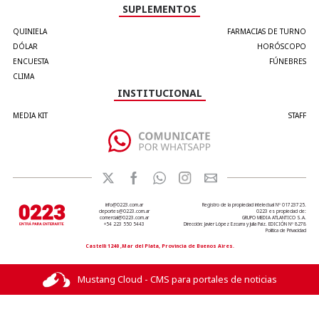
SUPLEMENTOS
QUINIELA
FARMACIAS DE TURNO
DÓLAR
HORÓSCOPO
ENCUESTA
FÚNEBRES
CLIMA
INSTITUCIONAL
MEDIA KIT
STAFF
info@0223.com.ar
Registro de la propiedad intelectual Nº 01723725.
deportes@0223.com.ar
0223 es propiedad de:
comercial@0223.com.ar
GRUPO MEDIA ATLANTICO S.A.
+54 223 550 5443
Dirección: Javier López Ezcurra y Julia Paiz. EDICIÓN Nº 8278
Política de Privacidad
Castelli 1240 ,Mar del Plata, Provincia de Buenos Aires.
Mustang Cloud - CMS para portales de noticias