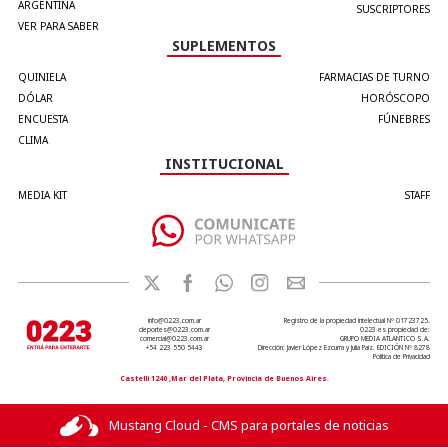
ARGENTINA
SUSCRIPTORES
VER PARA SABER
SUPLEMENTOS
QUINIELA
FARMACIAS DE TURNO
DÓLAR
HORÓSCOPO
ENCUESTA
FÚNEBRES
CLIMA
INSTITUCIONAL
MEDIA KIT
STAFF
info@0223.com.ar
Registro de la propiedad intelectual Nº 01723725.
deportes@0223.com.ar
0223 es propiedad de:
comercial@0223.com.ar
GRUPO MEDIA ATLANTICO S.A.
+54 223 550 5443
Dirección: Javier López Ezcurra y Julia Paiz. EDICIÓN Nº 8278
Política de Privacidad
Castelli 1240 ,Mar del Plata, Provincia de Buenos Aires.
Mustang Cloud - CMS para portales de noticias