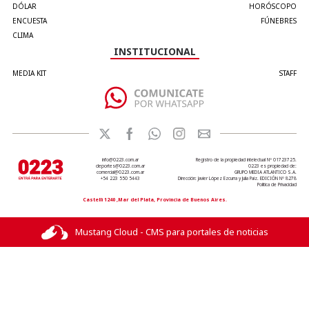
DÓLAR
HORÓSCOPO
ENCUESTA
FÚNEBRES
CLIMA
INSTITUCIONAL
MEDIA KIT
STAFF
info@0223.com.ar
Registro de la propiedad intelectual Nº 01723725.
deportes@0223.com.ar
0223 es propiedad de:
comercial@0223.com.ar
GRUPO MEDIA ATLANTICO S.A.
+54 223 550 5443
Dirección: Javier López Ezcurra y Julia Paiz. EDICIÓN Nº 8278
Política de Privacidad
Castelli 1240 ,Mar del Plata, Provincia de Buenos Aires.
Mustang Cloud - CMS para portales de noticias