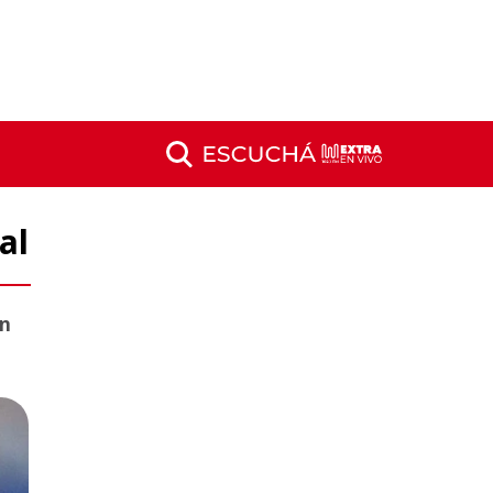
al
en