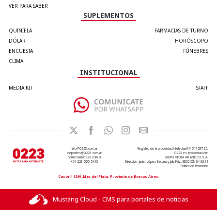
VER PARA SABER
SUPLEMENTOS
QUINIELA
FARMACIAS DE TURNO
DÓLAR
HORÓSCOPO
ENCUESTA
FÚNEBRES
CLIMA
INSTITUCIONAL
MEDIA KIT
STAFF
info@0223.com.ar
Registro de la propiedad intelectual Nº 01723725.
deportes@0223.com.ar
0223 es propiedad de:
comercial@0223.com.ar
GRUPO MEDIA ATLANTICO S.A.
+54 223 550 5443
Dirección: Javier López Ezcurra y Julia Paiz. EDICIÓN Nº 8311
Política de Privacidad
Castelli 1240 ,Mar del Plata, Provincia de Buenos Aires.
Mustang Cloud - CMS para portales de noticias