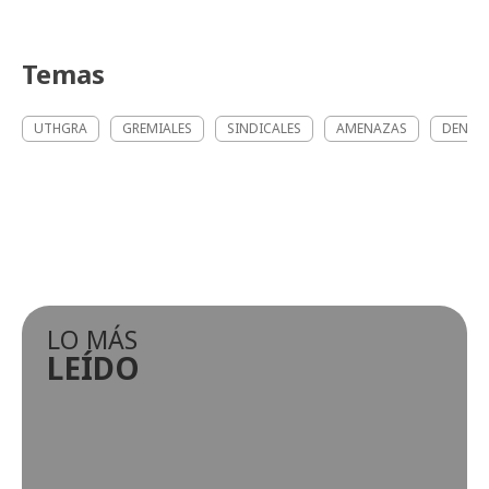
Temas
UTHGRA
GREMIALES
SINDICALES
AMENAZAS
DENUN
LO MÁS
LEÍDO