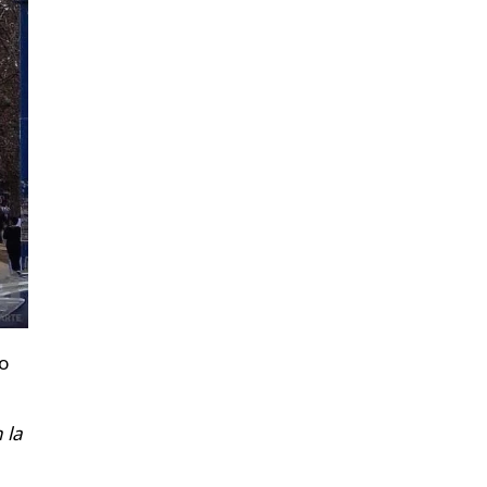
io
 la