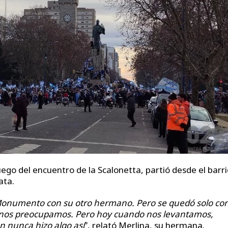
uego del encuentro de la Scalonetta, partió desde el barr
ata.
 Monumento con su otro hermano. Pero se quedó solo con
 nos preocupamos. Pero hoy cuando nos levantamos,
n nunca hizo algo así
”, relató Merlina, su hermana.