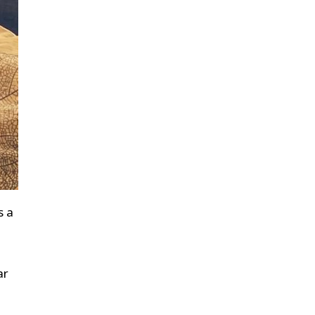
s a
ar