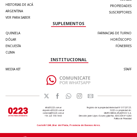
HISTORIAS DE ACÁ
PROPIEDADES
ARGENTINA
SUSCRIPTORES
VER PARA SABER
SUPLEMENTOS
QUINIELA
FARMACIAS DE TURNO
DÓLAR
HORÓSCOPO
ENCUESTA
FÚNEBRES
CLIMA
INSTITUCIONAL
MEDIA KIT
STAFF
info@0223.com.ar
Registro de la propiedad intelectual Nº 01723725.
deportes@0223.com.ar
0223 es propiedad de:
comercial@0223.com.ar
GRUPO MEDIA ATLANTICO S.A.
+54 223 550 5443
Dirección: Javier López Ezcurra y Julia Paiz. EDICIÓN Nº 8280
Política de Privacidad
Castelli 1240 ,Mar del Plata, Provincia de Buenos Aires.