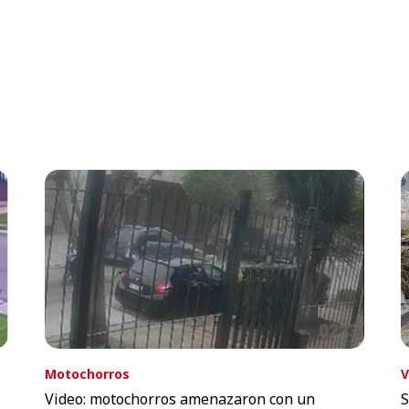
Motochorros
V
Video: motochorros amenazaron con un
S