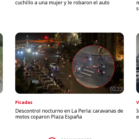
cuchillo a una mujer y le robaron el auto
m
s
Picadas
V
Descontrol nocturno en La Perla: caravanas de
I
motos coparon Plaza España
e