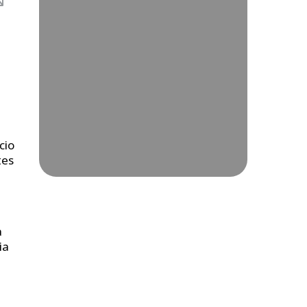
cio
tes
a
ia