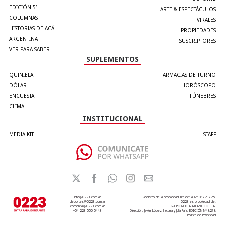
EDICIÓN 5°
ARTE & ESPECTÁCULOS
COLUMNAS
VIRALES
HISTORIAS DE ACÁ
PROPIEDADES
ARGENTINA
SUSCRIPTORES
VER PARA SABER
SUPLEMENTOS
QUINIELA
FARMACIAS DE TURNO
DÓLAR
HORÓSCOPO
ENCUESTA
FÚNEBRES
CLIMA
INSTITUCIONAL
MEDIA KIT
STAFF
info@0223.com.ar
Registro de la propiedad intelectual Nº 01723725.
deportes@0223.com.ar
0223 es propiedad de:
comercial@0223.com.ar
GRUPO MEDIA ATLANTICO S.A.
+54 223 550 5443
Dirección: Javier López Ezcurra y Julia Paiz. EDICIÓN Nº 8278
Política de Privacidad