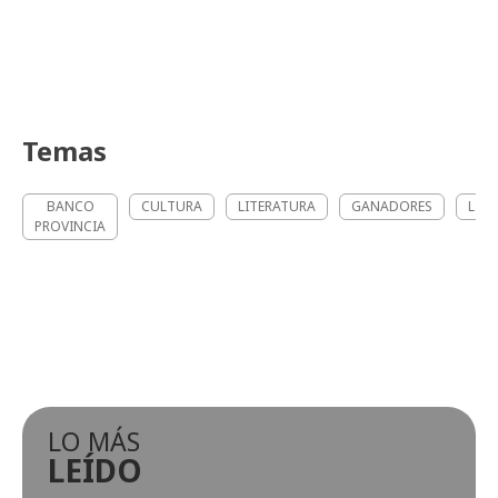
Temas
BANCO
CULTURA
LITERATURA
GANADORES
LIB
PROVINCIA
LO MÁS
LEÍDO