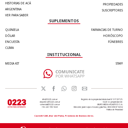
HISTORIAS DE ACÁ
PROPIEDADES
ARGENTINA
SUSCRIPTORES
VER PARA SABER
SUPLEMENTOS
QUINIELA
FARMACIAS DE TURNO
DÓLAR
HORÓSCOPO
ENCUESTA
FÚNEBRES
CLIMA
INSTITUCIONAL
MEDIA KIT
STAFF
info@0223.com.ar
Registro de la propiedad intelectual Nº 01723725.
deportes@0223.com.ar
0223 es propiedad de:
comercial@0223.com.ar
GRUPO MEDIA ATLANTICO S.A.
+54 223 550 5443
Dirección: Javier López Ezcurra y Julia Paiz. EDICIÓN Nº 8302
Política de Privacidad
Castelli 1240 ,Mar del Plata, Provincia de Buenos Aires.