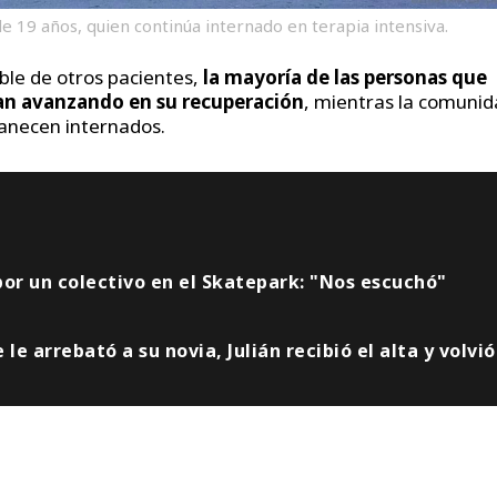
de 19 años, quien continúa internado en terapia intensiva.
able de otros pacientes,
la mayoría de las personas que
úan avanzando en su recuperación
, mientras la comuni
manecen internados.
por un colectivo en el Skatepark: "Nos escuchó"
e arrebató a su novia, Julián recibió el alta y volvió