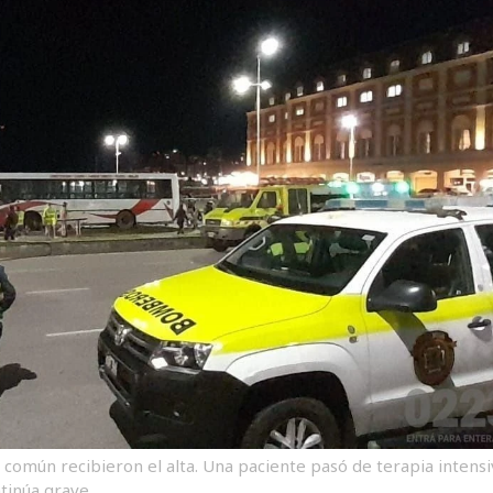
común recibieron el alta. Una paciente pasó de terapia intensi
tinúa grave.