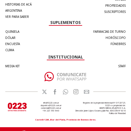
HISTORIAS DE ACÁ
PROPIEDADES
ARGENTINA
SUSCRIPTORES
VER PARA SABER
SUPLEMENTOS
QUINIELA
FARMACIAS DE TURNO
DÓLAR
HORÓSCOPO
ENCUESTA
FÚNEBRES
CLIMA
INSTITUCIONAL
MEDIA KIT
STAFF
info@0223.com.ar
Registro de la propiedad intelectual Nº 01723725.
deportes@0223.com.ar
0223 es propiedad de:
comercial@0223.com.ar
GRUPO MEDIA ATLANTICO S.A.
+54 223 550 5443
Dirección: Javier López Ezcurra y Julia Paiz. EDICIÓN Nº 8310
Política de Privacidad
Castelli 1240 ,Mar del Plata, Provincia de Buenos Aires.