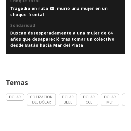
Choque fatal
Tragedia en ruta 88: murió una mujer en un
choque frontal
Solidaridad
Buscan desesperadamente a una mujer de 64
años que desapareció tras tomar un colectivo
desde Batán hacia Mar del Plata
Temas
DÓLAR
COTIZACIÓN
DÓLAR
DÓLAR
DÓLAR
DÓ
DEL DÓLAR
BLUE
CCL
MEP
TAR