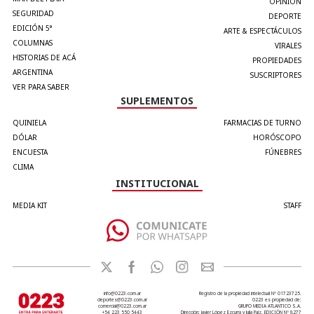
OPINIÓN
SEGURIDAD
DEPORTE
EDICIÓN 5°
ARTE & ESPECTÁCULOS
COLUMNAS
VIRALES
HISTORIAS DE ACÁ
PROPIEDADES
ARGENTINA
SUSCRIPTORES
VER PARA SABER
SUPLEMENTOS
QUINIELA
FARMACIAS DE TURNO
DÓLAR
HORÓSCOPO
ENCUESTA
FÚNEBRES
CLIMA
INSTITUCIONAL
MEDIA KIT
STAFF
info@0223.com.ar
Registro de la propiedad intelectual Nº 01723725.
deportes@0223.com.ar
0223 es propiedad de:
comercial@0223.com.ar
GRUPO MEDIA ATLANTICO S.A.
+54 223 550 5443
Dirección: Javier López Ezcurra y Julia Paiz. EDICIÓN Nº 8277