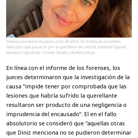
Silvina Luna murió el jueves a los 43 años. En la lista de pacientes
fallecidos que pasaron por el quirófano de Lotocki, también figuran
Mariano Caprarola, Cristian Zárate y Romina Vega.
En línea con el informe de los forenses, los
jueces determinaron que la investigación de la
causa "impide tener por comprobada que las
lesiones que habría sufrido la querellante
resultaron ser producto de una negligencia o
imprudencia del encausado". El en el fallo
absolutorio se consideró que "aquellas otras
que Diniz menciona no se pudieron determinar