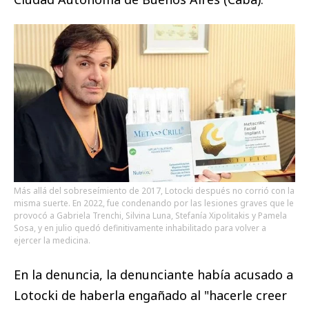
Más allá del sobreseímiento de 2017, Lotocki después no corrió con la
misma suerte. En 2022, fue condenando por las lesiones graves que le
provocó a Gabriela Trenchi, Silvina Luna, Stefanía Xipolitakis y Pamela
Sosa, y en julio quedó definitivamente inhabilitado para volver a
ejercer la medicina.
En la denuncia, la denunciante había acusado a
Lotocki de haberla engañado al "hacerle creer