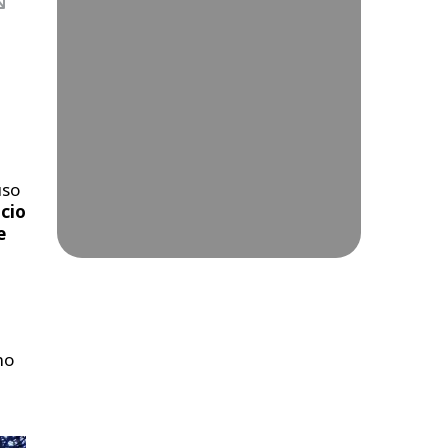
uso
icio
e
mo