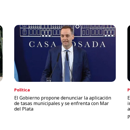
Política
P
El Gobierno propone denunciar la aplicación
E
de tasas municipales y se enfrenta con Mar
i
del Plata
a
P