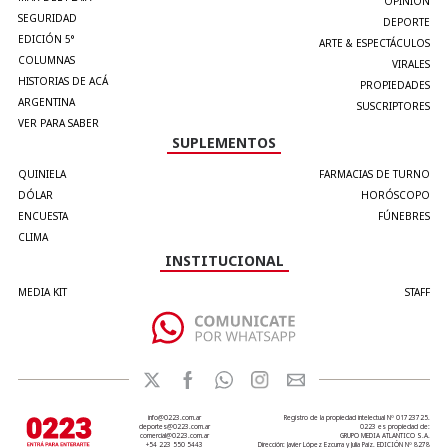
OPINIÓN
SEGURIDAD
DEPORTE
EDICIÓN 5°
ARTE & ESPECTÁCULOS
COLUMNAS
VIRALES
HISTORIAS DE ACÁ
PROPIEDADES
ARGENTINA
SUSCRIPTORES
VER PARA SABER
SUPLEMENTOS
QUINIELA
FARMACIAS DE TURNO
DÓLAR
HORÓSCOPO
ENCUESTA
FÚNEBRES
CLIMA
INSTITUCIONAL
MEDIA KIT
STAFF
info@0223.com.ar
Registro de la propiedad intelectual Nº 01723725.
deportes@0223.com.ar
0223 es propiedad de:
comercial@0223.com.ar
GRUPO MEDIA ATLANTICO S.A.
+54 223 550 5443
Dirección: Javier López Ezcurra y Julia Paiz. EDICIÓN Nº 8278