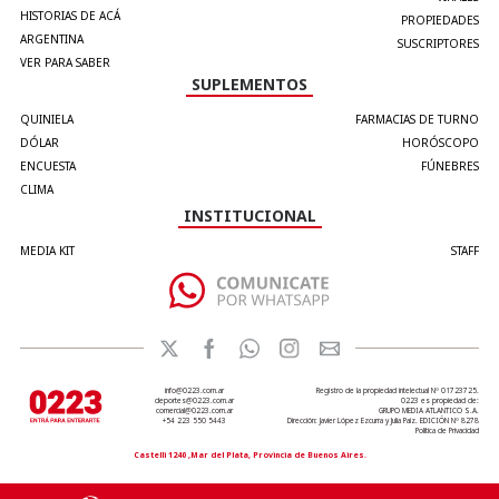
HISTORIAS DE ACÁ
PROPIEDADES
ARGENTINA
SUSCRIPTORES
VER PARA SABER
SUPLEMENTOS
QUINIELA
FARMACIAS DE TURNO
DÓLAR
HORÓSCOPO
ENCUESTA
FÚNEBRES
CLIMA
INSTITUCIONAL
MEDIA KIT
STAFF
info@0223.com.ar
Registro de la propiedad intelectual Nº 01723725.
deportes@0223.com.ar
0223 es propiedad de:
comercial@0223.com.ar
GRUPO MEDIA ATLANTICO S.A.
+54 223 550 5443
Dirección: Javier López Ezcurra y Julia Paiz. EDICIÓN Nº 8278
Política de Privacidad
Castelli 1240 ,Mar del Plata, Provincia de Buenos Aires.