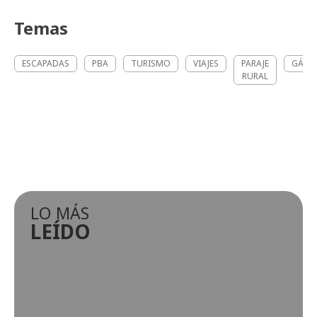
Temas
ESCAPADAS
PBA
TURISMO
VIAJES
PARAJE
GÁND
RURAL
LO MÁS
LEÍDO