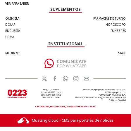
VER PARA SABER
SUPLEMENTOS
QUINIELA
FARMACIAS DE TURNO
DÓLAR
HORÓSCOPO
ENCUESTA
FÚNEBRES
CLIMA
INSTITUCIONAL
MEDIA KIT
STAFF
info@0223.com.ar
Registro de la propiedad intelectual Nº 01723725.
deportes@0223.com.ar
0223 es propiedad de:
comercial@0223.com.ar
GRUPO MEDIA ATLANTICO S.A.
+54 223 550 5443
Dirección: Javier López Ezcurra y Julia Paiz. EDICIÓN Nº 8280
Política de Privacidad
Castelli 1240 ,Mar del Plata, Provincia de Buenos Aires.
Mustang Cloud - CMS para portales de noticias