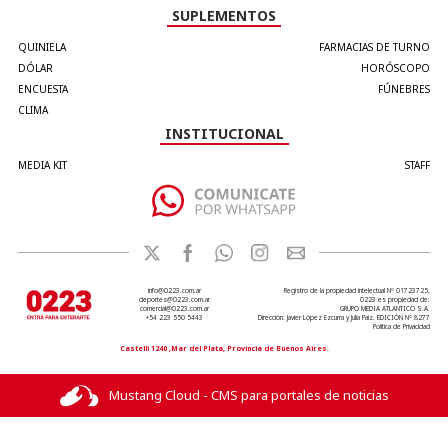
SUPLEMENTOS
QUINIELA
FARMACIAS DE TURNO
DÓLAR
HORÓSCOPO
ENCUESTA
FÚNEBRES
CLIMA
INSTITUCIONAL
MEDIA KIT
STAFF
info@0223.com.ar
Registro de la propiedad intelectual Nº 01723725.
deportes@0223.com.ar
0223 es propiedad de:
comercial@0223.com.ar
GRUPO MEDIA ATLANTICO S.A.
+54 223 550 5443
Dirección: Javier López Ezcurra y Julia Paiz. EDICIÓN Nº 8277
Política de Privacidad
Castelli 1240 ,Mar del Plata, Provincia de Buenos Aires.
Mustang Cloud - CMS para portales de noticias