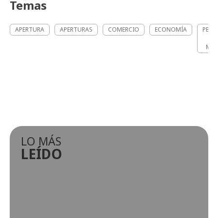
Temas
APERTURA
APERTURAS
COMERCIO
ECONOMÍA
PEAT
S
MAR
LO MÁS
LEÍDO