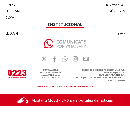
DÓLAR
HORÓSCOPO
ENCUESTA
FÚNEBRES
CLIMA
INSTITUCIONAL
MEDIA KIT
STAFF
info@0223.com.ar
Registro de la propiedad intelectual Nº 01723725.
deportes@0223.com.ar
0223 es propiedad de:
comercial@0223.com.ar
GRUPO MEDIA ATLANTICO S.A.
+54 223 550 5443
Dirección: Javier López Ezcurra y Julia Paiz. EDICIÓN Nº 8277
Política de Privacidad
Castelli 1240 ,Mar del Plata, Provincia de Buenos Aires.
Mustang Cloud - CMS para portales de noticias