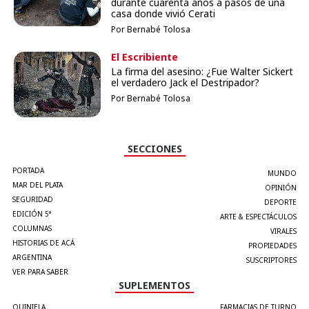
durante cuarenta años a pasos de una
casa donde vivió Cerati
Por Bernabé Tolosa
El Escribiente
La firma del asesino: ¿Fue Walter Sickert
el verdadero Jack el Destripador?
Por Bernabé Tolosa
SECCIONES
PORTADA
MUNDO
MAR DEL PLATA
OPINIÓN
SEGURIDAD
DEPORTE
EDICIÓN 5°
ARTE & ESPECTÁCULOS
COLUMNAS
VIRALES
HISTORIAS DE ACÁ
PROPIEDADES
ARGENTINA
SUSCRIPTORES
VER PARA SABER
SUPLEMENTOS
QUINIELA
FARMACIAS DE TURNO