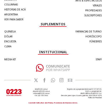
ARTE & ESPECTÁCULOS
COLUMNAS
VIRALES
HISTORIAS DE ACÁ
PROPIEDADES
ARGENTINA
SUSCRIPTORES
VER PARA SABER
SUPLEMENTOS
QUINIELA
FARMACIAS DE TURNO
DÓLAR
HORÓSCOPO
ENCUESTA
FÚNEBRES
CLIMA
INSTITUCIONAL
MEDIA KIT
STAFF
info@0223.com.ar
Registro de la propiedad intelectual Nº 01723725.
deportes@0223.com.ar
0223 es propiedad de:
comercial@0223.com.ar
GRUPO MEDIA ATLANTICO S.A.
+54 223 550 5443
Dirección: Javier López Ezcurra y Julia Paiz. EDICIÓN Nº 8278
Política de Privacidad
Castelli 1240 ,Mar del Plata, Provincia de Buenos Aires.