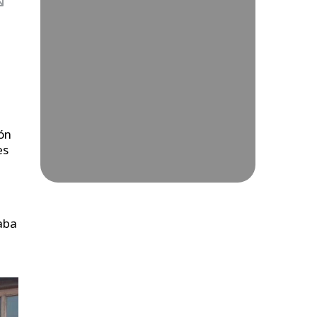
ión
es
taba