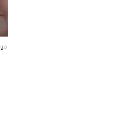
lgo
e