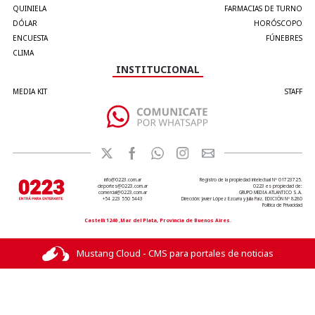
QUINIELA
FARMACIAS DE TURNO
DÓLAR
HORÓSCOPO
ENCUESTA
FÚNEBRES
CLIMA
INSTITUCIONAL
MEDIA KIT
STAFF
info@0223.com.ar
Registro de la propiedad intelectual Nº 01723725.
deportes@0223.com.ar
0223 es propiedad de:
comercial@0223.com.ar
GRUPO MEDIA ATLANTICO S.A.
+54 223 550 5443
Dirección: Javier López Ezcurra y Julia Paiz. EDICIÓN Nº 8280
Política de Privacidad
Castelli 1240 ,Mar del Plata, Provincia de Buenos Aires.
Mustang Cloud - CMS para portales de noticias