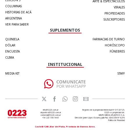
EDICIÓN 5°
ARTE & ESPECTÁCULOS
COLUMNAS
VIRALES
HISTORIAS DE ACÁ
PROPIEDADES
ARGENTINA
SUSCRIPTORES
VER PARA SABER
SUPLEMENTOS
QUINIELA
FARMACIAS DE TURNO
DÓLAR
HORÓSCOPO
ENCUESTA
FÚNEBRES
CLIMA
INSTITUCIONAL
MEDIA KIT
STAFF
info@0223.com.ar
Registro de la propiedad intelectual Nº 01723725.
deportes@0223.com.ar
0223 es propiedad de:
comercial@0223.com.ar
GRUPO MEDIA ATLANTICO S.A.
+54 223 550 5443
Dirección: Javier López Ezcurra y Julia Paiz. EDICIÓN Nº 8278
Política de Privacidad
Castelli 1240 ,Mar del Plata, Provincia de Buenos Aires.