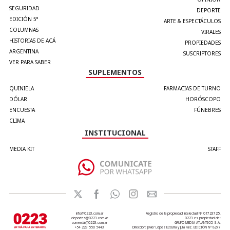
SEGURIDAD
DEPORTE
EDICIÓN 5°
ARTE & ESPECTÁCULOS
COLUMNAS
VIRALES
HISTORIAS DE ACÁ
PROPIEDADES
ARGENTINA
SUSCRIPTORES
VER PARA SABER
SUPLEMENTOS
QUINIELA
FARMACIAS DE TURNO
DÓLAR
HORÓSCOPO
ENCUESTA
FÚNEBRES
CLIMA
INSTITUCIONAL
MEDIA KIT
STAFF
info@0223.com.ar
Registro de la propiedad intelectual Nº 01723725.
deportes@0223.com.ar
0223 es propiedad de:
comercial@0223.com.ar
GRUPO MEDIA ATLANTICO S.A.
+54 223 550 5443
Dirección: Javier López Ezcurra y Julia Paiz. EDICIÓN Nº 8277