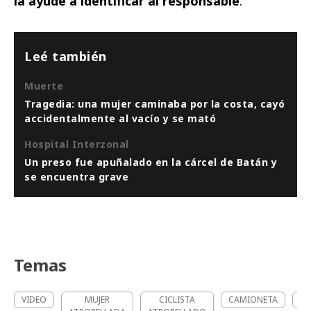
la ayude a identificar al responsable
.
Leé también
Muerte
Tragedia: una mujer caminaba por la costa, cayó
accidentalmente al vacío y se mató
Hospital Interzonal
Un preso fue apuñalado en la cárcel de Batán y
se encuentra grave
Temas
VIDEO
MUJER
CICLISTA
CAMIONETA
C