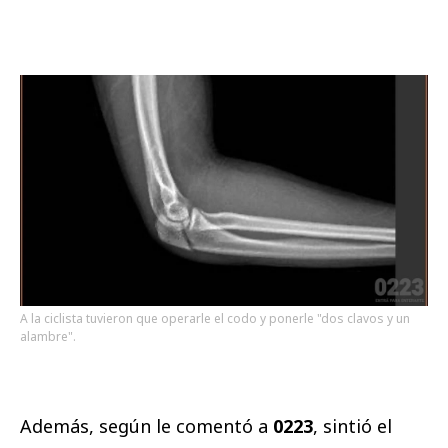
A la ciclista tuvieron que operarle el codo y ponerle "dos clavos y un
alambre".
Además, según le comentó a
0223
, sintió el