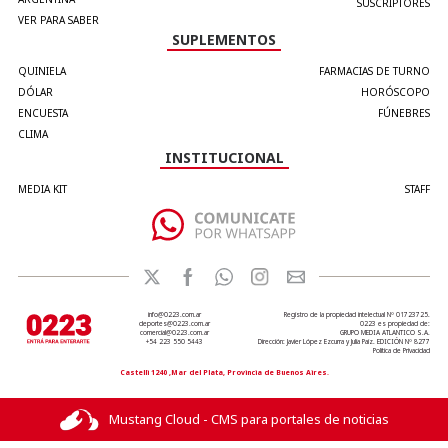
SUSCRIPTORES
VER PARA SABER
SUPLEMENTOS
QUINIELA
FARMACIAS DE TURNO
DÓLAR
HORÓSCOPO
ENCUESTA
FÚNEBRES
CLIMA
INSTITUCIONAL
MEDIA KIT
STAFF
info@0223.com.ar
Registro de la propiedad intelectual Nº 01723725.
deportes@0223.com.ar
0223 es propiedad de:
comercial@0223.com.ar
GRUPO MEDIA ATLANTICO S.A.
+54 223 550 5443
Dirección: Javier López Ezcurra y Julia Paiz. EDICIÓN Nº 8277
Política de Privacidad
Castelli 1240 ,Mar del Plata, Provincia de Buenos Aires.
Mustang Cloud - CMS para portales de noticias