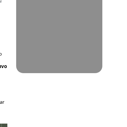
o
tuvo
ar