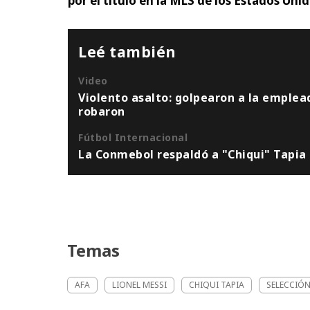
por el título en la MLS de los Estados Unid
Leé también
Video
Violento asalto: golpearon a la emplead
robaron
Fútbol Internacional
La Conmebol respaldó a "Chiqui" Tapia
Temas
AFA
LIONEL MESSI
CHIQUI TAPIA
SELECCIÓ