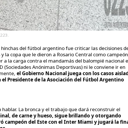
0223.
inchas del fútbol argentino fue criticar las decisiones d
es y la copa que le dieron a Rosario Central como campeó
ver a la carga contra el mandamás del balompié nacional 
AD (Sociedades Anónimas Deportivas) ni le conviene ir en
amente,
el Gobierno Nacional juega con los casos aisla
a el Presidente de la Asociación del Fútbol Argentino
hablar. La bronca y el trabajo que dará reconstruir el
ginal, de carne y hueso, sigue brillando y otorgando
ó campeón del Este con el Inter Miami y jugará la fin