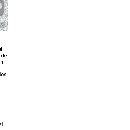
el
n de
en
dos
al