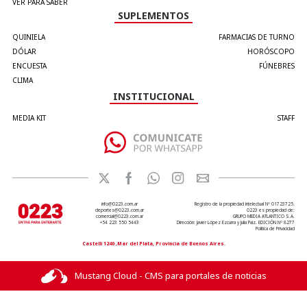
VER PARA SABER
SUPLEMENTOS
QUINIELA
FARMACIAS DE TURNO
DÓLAR
HORÓSCOPO
ENCUESTA
FÚNEBRES
CLIMA
INSTITUCIONAL
MEDIA KIT
STAFF
info@0223.com.ar
Registro de la propiedad intelectual Nº 01723725.
deportes@0223.com.ar
0223 es propiedad de:
comercial@0223.com.ar
GRUPO MEDIA ATLANTICO S.A.
+54 223 550 5443
Dirección: Javier López Ezcurra y Julia Paiz. EDICIÓN Nº 8277
Política de Privacidad
Castelli 1240 ,Mar del Plata, Provincia de Buenos Aires.
Mustang Cloud - CMS para portales de noticias