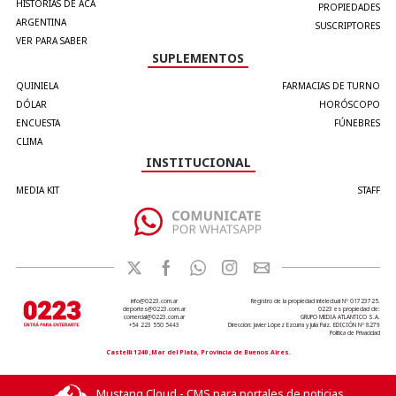
HISTORIAS DE ACÁ
PROPIEDADES
ARGENTINA
SUSCRIPTORES
VER PARA SABER
SUPLEMENTOS
QUINIELA
FARMACIAS DE TURNO
DÓLAR
HORÓSCOPO
ENCUESTA
FÚNEBRES
CLIMA
INSTITUCIONAL
MEDIA KIT
STAFF
info@0223.com.ar
Registro de la propiedad intelectual Nº 01723725.
deportes@0223.com.ar
0223 es propiedad de:
comercial@0223.com.ar
GRUPO MEDIA ATLANTICO S.A.
+54 223 550 5443
Dirección: Javier López Ezcurra y Julia Paiz. EDICIÓN Nº 8279
Política de Privacidad
Castelli 1240 ,Mar del Plata, Provincia de Buenos Aires.
Mustang Cloud - CMS para portales de noticias