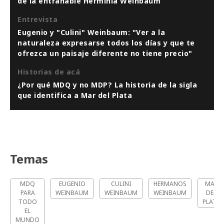
de la entrañable Herminia Weinbaum
Entrevista
Eugenio y "Culini" Weinbaum: "Ver a la
naturaleza expresarse todos los días y que te
ofrezca un paisaje diferente no tiene precio"
Historias de acá
¿Por qué MDQ y no MDP? La historia de la sigla
que identifica a Mar del Plata
Temas
MDQ
EUGENIO
CULINI
HERMANOS
MAR
PARA
WEINBAUM
WEINBAUM
WEINBAUM
DEL
TODO
PLATA
EL
MUNDO