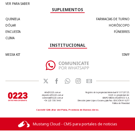
VER PARA SABER
SUPLEMENTOS
QUINIELA
FARMACIAS DE TURNO
DÓLAR
HORÓSCOPO
ENCUESTA
FÚNEBRES
CLIMA
INSTITUCIONAL
MEDIA KIT
STAFF
info@0223.com.ar
Registro de la propiedad intelectual Nº 01723725.
deportes@0223.com.ar
0223 es propiedad de:
comercial@0223.com.ar
GRUPO MEDIA ATLANTICO S.A.
+54 223 550 5443
Dirección: Javier López Ezcurra y Julia Paiz. EDICIÓN Nº 8277
Política de Privacidad
Castelli 1240 ,Mar del Plata, Provincia de Buenos Aires.
Mustang Cloud - CMS para portales de noticias