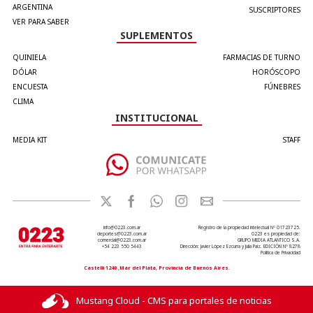
ARGENTINA
SUSCRIPTORES
VER PARA SABER
SUPLEMENTOS
QUINIELA
FARMACIAS DE TURNO
DÓLAR
HORÓSCOPO
ENCUESTA
FÚNEBRES
CLIMA
INSTITUCIONAL
MEDIA KIT
STAFF
info@0223.com.ar
Registro de la propiedad intelectual Nº 01723725.
deportes@0223.com.ar
0223 es propiedad de:
comercial@0223.com.ar
GRUPO MEDIA ATLANTICO S.A.
+54 223 550 5443
Dirección: Javier López Ezcurra y Julia Paiz. EDICIÓN Nº 8278
Política de Privacidad
Castelli 1240 ,Mar del Plata, Provincia de Buenos Aires.
Mustang Cloud - CMS para portales de noticias