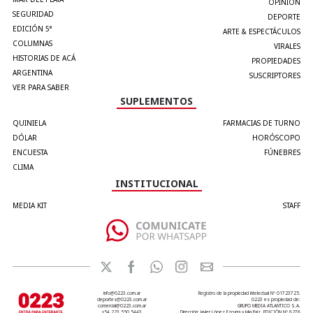
OPINIÓN
SEGURIDAD
DEPORTE
EDICIÓN 5°
ARTE & ESPECTÁCULOS
COLUMNAS
VIRALES
HISTORIAS DE ACÁ
PROPIEDADES
ARGENTINA
SUSCRIPTORES
VER PARA SABER
SUPLEMENTOS
QUINIELA
FARMACIAS DE TURNO
DÓLAR
HORÓSCOPO
ENCUESTA
FÚNEBRES
CLIMA
INSTITUCIONAL
MEDIA KIT
STAFF
info@0223.com.ar
Registro de la propiedad intelectual Nº 01723725.
deportes@0223.com.ar
0223 es propiedad de:
comercial@0223.com.ar
GRUPO MEDIA ATLANTICO S.A.
+54 223 550 5443
Dirección: Javier López Ezcurra y Julia Paiz. EDICIÓN Nº 8278