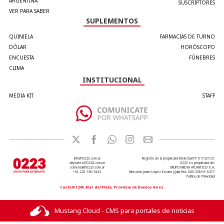
ARGENTINA
SUSCRIPTORES
VER PARA SABER
SUPLEMENTOS
QUINIELA
FARMACIAS DE TURNO
DÓLAR
HORÓSCOPO
ENCUESTA
FÚNEBRES
CLIMA
INSTITUCIONAL
MEDIA KIT
STAFF
info@0223.com.ar
Registro de la propiedad intelectual Nº 01723725.
deportes@0223.com.ar
0223 es propiedad de:
comercial@0223.com.ar
GRUPO MEDIA ATLANTICO S.A.
+54 223 550 5443
Dirección: Javier López Ezcurra y Julia Paiz. EDICIÓN Nº 8277
Política de Privacidad
Castelli 1240 ,Mar del Plata, Provincia de Buenos Aires.
Mustang Cloud - CMS para portales de noticias