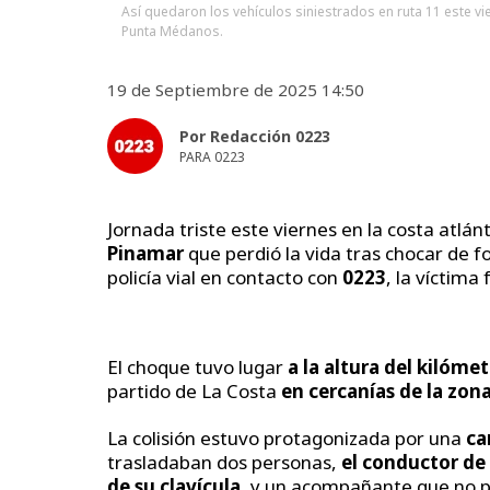
Así quedaron los vehículos siniestrados en ruta 11 este v
Punta Médanos.
19 de Septiembre de 2025 14:50
Por Redacción 0223
PARA 0223
Jornada triste este viernes en la costa atlá
Pinamar
que perdió la vida tras chocar de 
policía vial en contacto con
0223
, la víctima
El choque tuvo lugar
a la altura del kilóme
partido de La Costa
en cercanías de la zo
La colisión estuvo protagonizada por una
ca
trasladaban dos personas,
el conductor de 
de su clavícula
, y un acompañante que no pa