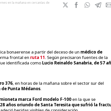
iernes en la mañana en cercanías de
ntica bonaerense a partir del deceso de un
médico de
forma frontal en
ruta 11
. Según precisaron fuentes de la
 fue identificada como
Lucio Reinaldo Sanabria, de 57 a
tro 376
, en horas de la mañana sobre el sector sur del
na de Punta Médanos
.
mioneta marca Ford modelo F-100
en la que se
28 años oriundo de Santa Teresita que sufrió la fract
deció heridas visibles de consideración.