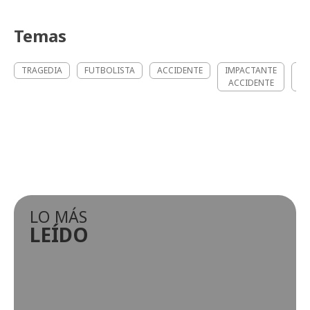
Temas
TRAGEDIA
FUTBOLISTA
ACCIDENTE
IMPACTANTE
AC
ACCIDENTE
LO MÁS
LEÍDO