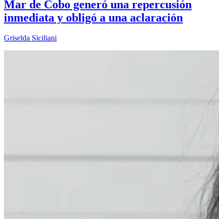
Mar de Cobo generó una repercusión
inmediata y obligó a una aclaración
Griselda Siciliani