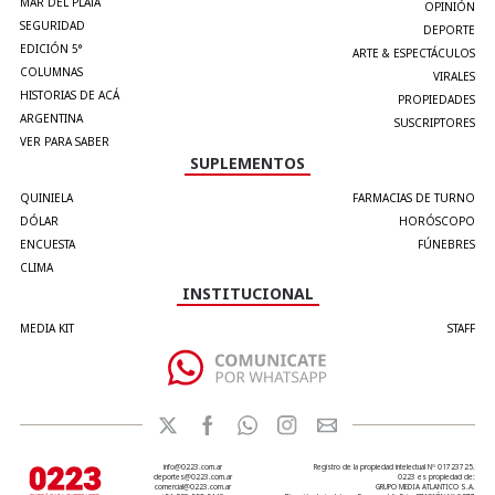
MAR DEL PLATA
OPINIÓN
SEGURIDAD
DEPORTE
EDICIÓN 5°
ARTE & ESPECTÁCULOS
COLUMNAS
VIRALES
HISTORIAS DE ACÁ
PROPIEDADES
ARGENTINA
SUSCRIPTORES
VER PARA SABER
SUPLEMENTOS
QUINIELA
FARMACIAS DE TURNO
DÓLAR
HORÓSCOPO
ENCUESTA
FÚNEBRES
CLIMA
INSTITUCIONAL
MEDIA KIT
STAFF
info@0223.com.ar
Registro de la propiedad intelectual Nº 01723725.
deportes@0223.com.ar
0223 es propiedad de:
comercial@0223.com.ar
GRUPO MEDIA ATLANTICO S.A.