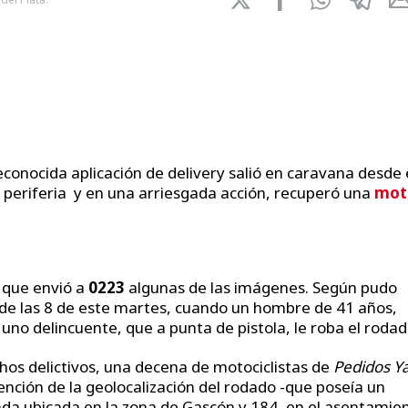
onocida aplicación de delivery salió en caravana desde 
a periferia y en una arriesgada acción, recuperó una
mot
, que envió a
0223
algunas de las imágenes. Según pudo
 de las 8 de este martes, cuando un hombre de 41 años,
 uno delincuente, que a punta de pistola, le roba el rodad
hos delictivos, una decena de motociclistas de
Pedidos Y
tención de la geolocalización del rodado -que poseía un
enda ubicada en la zona de Gascón y 184, en el asentamie