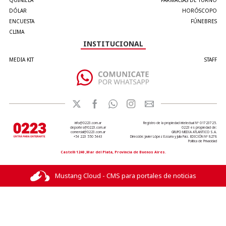
DÓLAR
HORÓSCOPO
ENCUESTA
FÚNEBRES
CLIMA
INSTITUCIONAL
MEDIA KIT
STAFF
info@0223.com.ar
Registro de la propiedad intelectual Nº 01723725.
deportes@0223.com.ar
0223 es propiedad de:
comercial@0223.com.ar
GRUPO MEDIA ATLANTICO S.A.
+54 223 550 5443
Dirección: Javier López Ezcurra y Julia Paiz. EDICIÓN Nº 8278
Política de Privacidad
Castelli 1240 ,Mar del Plata, Provincia de Buenos Aires.
Mustang Cloud - CMS para portales de noticias